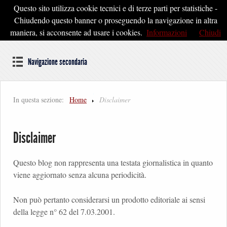
Questo sito utilizza cookie tecnici e di terze parti per statistiche -
Pontedera2020
Chiudendo questo banner o proseguendo la navigazione in altra
maniera, si acconsente ad usare i cookies.
Informazioni
Chiudi
Dal cuore della Toscana un'idea di Futuro
Navigazione secondaria
In questa sezione:
Home
Disclaimer
Disclaimer
Questo blog non rappresenta una testata giornalistica in quanto
viene aggiornato senza alcuna periodicità.
Non può pertanto considerarsi un prodotto editoriale ai sensi
della legge n° 62 del 7.03.2001.