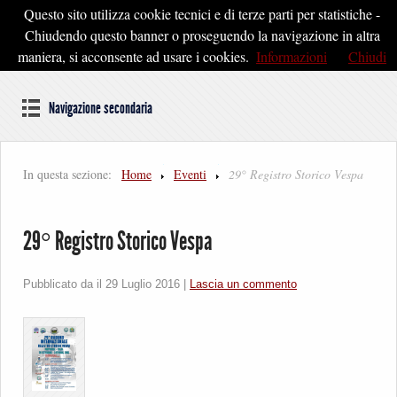
Questo sito utilizza cookie tecnici e di terze parti per statistiche -
Pontedera2020
Chiudendo questo banner o proseguendo la navigazione in altra
maniera, si acconsente ad usare i cookies.
Informazioni
Chiudi
Dal cuore della Toscana un'idea di Futuro
Navigazione secondaria
In questa sezione:
Home
Eventi
29° Registro Storico Vespa
29° Registro Storico Vespa
Pubblicato da il
29 Luglio 2016
|
Lascia un commento