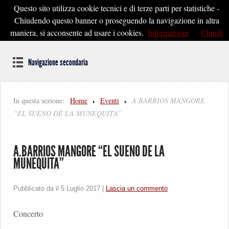
Questo sito utilizza cookie tecnici e di terze parti per statistiche -
Pontedera2020
Chiudendo questo banner o proseguendo la navigazione in altra
maniera, si acconsente ad usare i cookies.
Informazioni
Chiudi
Dal cuore della Toscana un'idea di Futuro
Navigazione secondaria
In questa sezione:
Home
Eventi
A.BARRIOS MANGORE
“EL SUENO DE LA MUNEQUITA”
A.BARRIOS MANGORE “EL SUENO DE LA
MUNEQUITA”
Pubblicato da il
5 Luglio 2017
|
Lascia un commento
Concerto