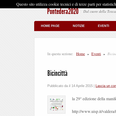
Questo sito utilizza cookie tecnici e di terze parti per stati
Pontedera2020
Dal cuore della Tosca
HOME PAGE
NOTIZIE
EVENTI
In questa sezione:
Home
Eventi
Bicinc
Bicincittà
Pubblicato da il
14 Aprile 2015
|
Lascia un c
la 29° edizione della manif
http://www.uisp.it/valder