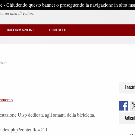
stiche - Chiudendo questo banner o proseguendo la navigazione in altra man
na un'idea di Futuro
INFORMAZIONI
CONTATTI
ittà
I nostr
ommento
estazione Uisp dedicata agli amanti della bicicletta.
Articol
a/index.php?contentId=211