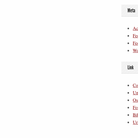
Meta
Ac
Fe
Fe
Wo
Link
Co
Un
Os
Fo
Bi
Ur