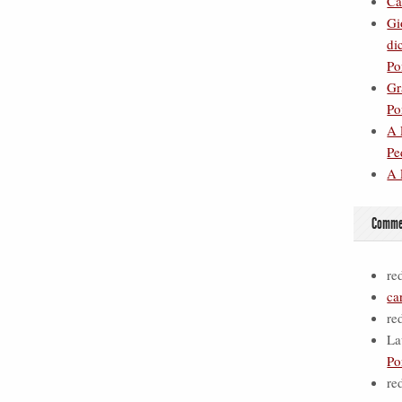
Ca
Gi
di
Po
Gr
Po
A 
Pe
A 
Commen
re
ca
re
La
Po
re