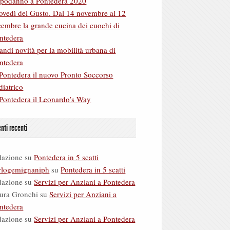
podanno a Pontedera 2020
ovedì del Gusto. Dal 14 novembre al 12
cembre la grande cucina dei cuochi di
ntedera
andi novità per la mobilità urbana di
ntedera
Pontedera il nuovo Pronto Soccorso
diatrico
Pontedera il Leonardo’s Way
ti recenti
dazione
su
Pontedera in 5 scatti
rlogemignaniph
su
Pontedera in 5 scatti
dazione
su
Servizi per Anziani a Pontedera
ura Gronchi
su
Servizi per Anziani a
ntedera
dazione
su
Servizi per Anziani a Pontedera