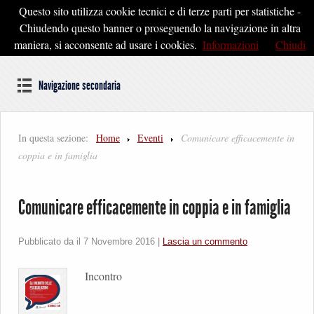
Questo sito utilizza cookie tecnici e di terze parti per statistiche -
Pontedera2020
Chiudendo questo banner o proseguendo la navigazione in altra
maniera, si acconsente ad usare i cookies.
Informazioni
Chiudi
Dal cuore della Toscana un'idea di Futuro
Navigazione secondaria
In questa sezione:
Home
Eventi
Comunicare efficacemente in
coppia e in famiglia
Comunicare efficacemente in coppia e in famiglia
Pubblicato da il
7 Novembre 2016
|
Lascia un commento
Incontro