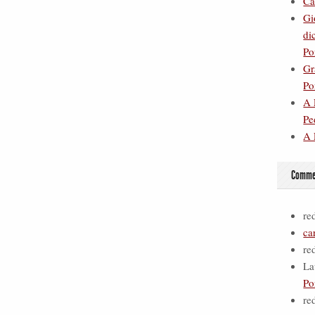
Ca
Gi
di
Po
Gr
Po
A 
Pe
A 
Commen
re
ca
re
La
Po
re