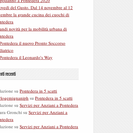
podanno a Pontedera 2020
ovedì del Gusto. Dal 14 novembre al 12
cembre la grande cucina dei cuochi di
ntedera
andi novità per la mobilità urbana di
ntedera
Pontedera il nuovo Pronto Soccorso
diatrico
Pontedera il Leonardo’s Way
ti recenti
dazione
su
Pontedera in 5 scatti
rlogemignaniph
su
Pontedera in 5 scatti
dazione
su
Servizi per Anziani a Pontedera
ura Gronchi
su
Servizi per Anziani a
ntedera
dazione
su
Servizi per Anziani a Pontedera