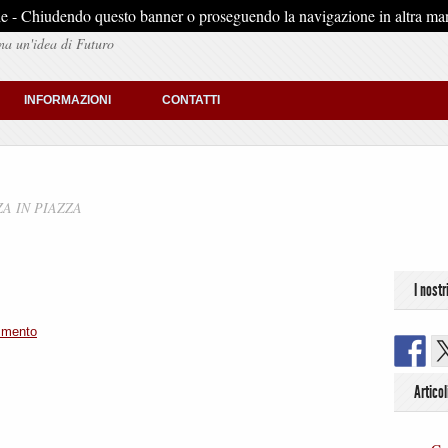
stiche - Chiudendo questo banner o proseguendo la navigazione in altra man
na un'idea di Futuro
INFORMAZIONI
CONTATTI
A IN PIAZZA
I nostr
mmento
Articol