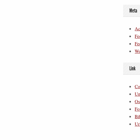
Meta
Ac
Fe
Fe
Wo
Link
Co
Un
Os
Fo
Bi
Ur