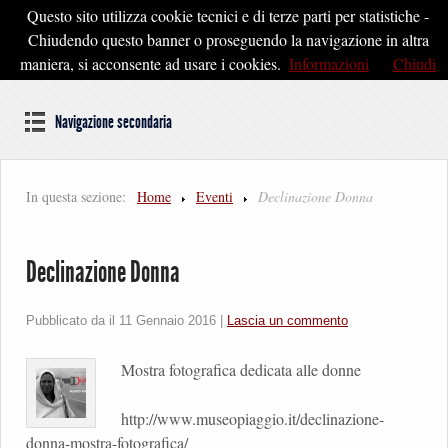
Questo sito utilizza cookie tecnici e di terze parti per statistiche -
Pontedera2020
Chiudendo questo banner o proseguendo la navigazione in altra
maniera, si acconsente ad usare i cookies.
Informazioni
Chiudi
Dal cuore della Toscana un'idea di Futuro
Navigazione secondaria
In questa sezione:
Home
Eventi
Declinazione Donna
Declinazione Donna
Pubblicato da il
11 Gennaio 2016
|
Lascia un commento
Mostra fotografica dedicata alle donne
http://www.museopiaggio.it/declinazione-
donna-mostra-fotografica/