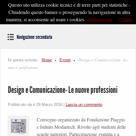
Questo sito utilizza cookie tecnici e di terze parti per statistiche -
Pontedera2020
Chiudendo questo banner o proseguendo la navigazione in altra
maniera, si acconsente ad usare i cookies.
Informazioni
Chiudi
Dal cuore della Toscana un'idea di Futuro
Navigazione secondaria
In questa sezione:
Home
Eventi
Design e Comunicazione- Le
nuove professioni
Design e Comunicazione- Le nuove professioni
Pubblicato da il
29 Marzo 2016
|
Lascia un commento
Convegno organizzato da Fondazione Piaggio
e Istituto Modartech. Rivolto agli studenti delle
scuole superiori. Partecipazione gratuita e a