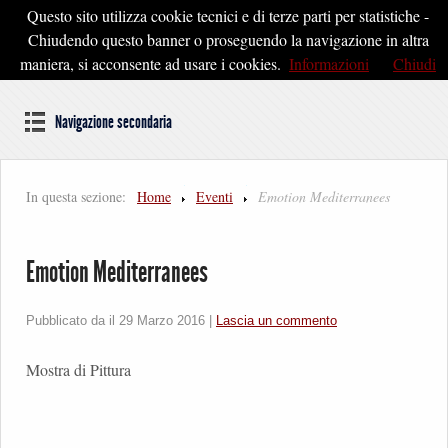
Questo sito utilizza cookie tecnici e di terze parti per statistiche -
Pontedera2020
Chiudendo questo banner o proseguendo la navigazione in altra
maniera, si acconsente ad usare i cookies.
Informazioni
Chiudi
Dal cuore della Toscana un'idea di Futuro
Navigazione secondaria
In questa sezione:
Home
Eventi
Emotion Mediterranees
Emotion Mediterranees
Pubblicato da il
29 Marzo 2016
|
Lascia un commento
Mostra di Pittura