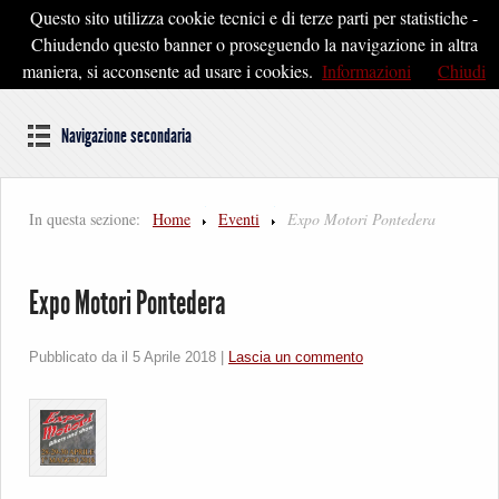
Questo sito utilizza cookie tecnici e di terze parti per statistiche -
Pontedera2020
Chiudendo questo banner o proseguendo la navigazione in altra
maniera, si acconsente ad usare i cookies.
Informazioni
Chiudi
Dal cuore della Toscana un'idea di Futuro
Navigazione secondaria
In questa sezione:
Home
Eventi
Expo Motori Pontedera
Expo Motori Pontedera
Pubblicato da il
5 Aprile 2018
|
Lascia un commento