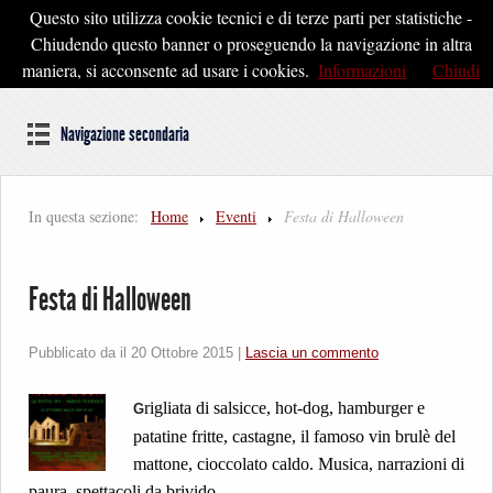
Questo sito utilizza cookie tecnici e di terze parti per statistiche -
Pontedera2020
Chiudendo questo banner o proseguendo la navigazione in altra
maniera, si acconsente ad usare i cookies.
Informazioni
Chiudi
Dal cuore della Toscana un'idea di Futuro
Navigazione secondaria
In questa sezione:
Home
Eventi
Festa di Halloween
Festa di Halloween
Pubblicato da il
20 Ottobre 2015
|
Lascia un commento
rigliata di salsicce, hot-dog, hamburger e
G
patatine fritte, castagne, il famoso vin brulè del
mattone, cioccolato caldo. Musica, narrazioni di
paura, spettacoli da brivido.