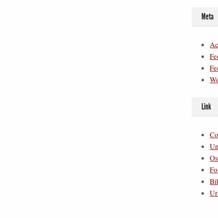
Meta
Ac
Fe
Fe
Wo
Link
Co
Un
Os
Fo
Bi
Ur