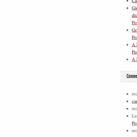
Ca
Gi
di
Po
Gr
Po
A 
Pe
A 
Commen
re
ca
re
La
Po
re