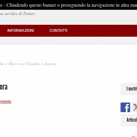
stiche - Chiudendo questo banner o proseguendo la navigazione in altra man
na un'idea di Futuro
INFORMAZIONI
CONTATTI
ke e Show con Claudio e Aurora
rora
I nostr
mmento
Articol