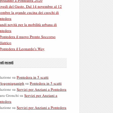
podanno a Pontedera 2020
ovedì del Gusto. Dal 14 novembre al 12
cembre la grande cucina dei cuochi di
ntedera
andi novità per la mobilità urbana di
ntedera
Pontedera il nuovo Pronto Soccorso
diatrico
Pontedera il Leonardo’s Way
ti recenti
dazione
su
Pontedera in 5 scatti
rlogemignaniph
su
Pontedera in 5 scatti
dazione
su
Servizi per Anziani a Pontedera
ura Gronchi
su
Servizi per Anziani a
ntedera
dazione
su
Servizi per Anziani a Pontedera