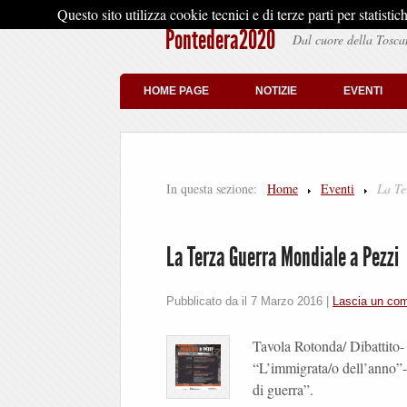
Questo sito utilizza cookie tecnici e di terze parti per stati
Pontedera2020
Dal cuore della Tosca
HOME PAGE
NOTIZIE
EVENTI
In questa sezione:
Home
Eventi
La Te
La Terza Guerra Mondiale a Pezzi
Pubblicato da il
7 Marzo 2016
|
Lascia un co
Tavola Rotonda/ Dibattito-
“L’immigrata/o dell’anno”-
di guerra”.