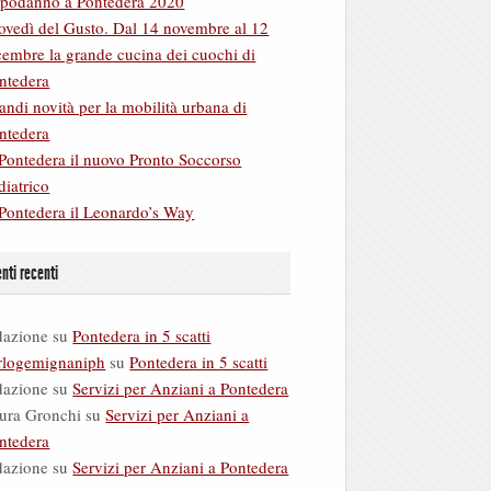
podanno a Pontedera 2020
ovedì del Gusto. Dal 14 novembre al 12
cembre la grande cucina dei cuochi di
ntedera
andi novità per la mobilità urbana di
ntedera
Pontedera il nuovo Pronto Soccorso
diatrico
Pontedera il Leonardo’s Way
ti recenti
dazione
su
Pontedera in 5 scatti
rlogemignaniph
su
Pontedera in 5 scatti
dazione
su
Servizi per Anziani a Pontedera
ura Gronchi
su
Servizi per Anziani a
ntedera
dazione
su
Servizi per Anziani a Pontedera