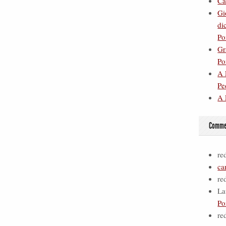
Ca
Gi
di
Po
Gr
Po
A 
Pe
A 
Commen
re
ca
re
La
Po
re