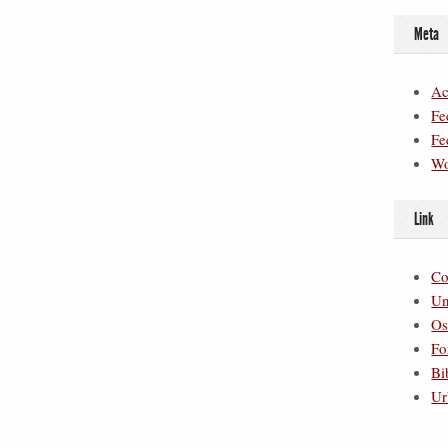
Meta
Ac
Fe
Fe
Wo
Link
Co
Un
Os
Fo
Bi
Ur