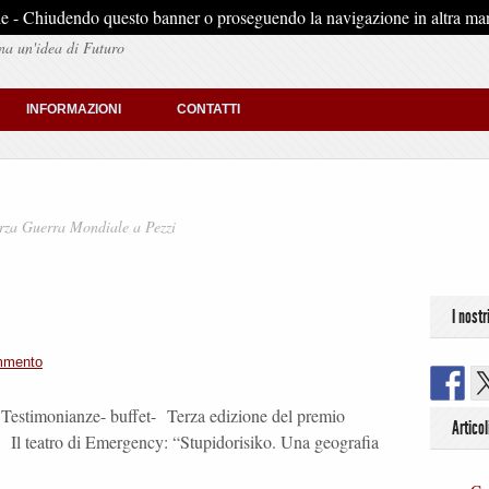
stiche - Chiudendo questo banner o proseguendo la navigazione in altra man
na un'idea di Futuro
INFORMAZIONI
CONTATTI
rza Guerra Mondiale a Pezzi
I nostr
mmento
 Testimonianze- buffet- Terza edizione del premio
Articol
 Il teatro di Emergency: “Stupidorisiko. Una geografia