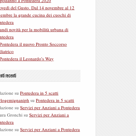
podanno a Pontedera 2020
ovedì del Gusto. Dal 14 novembre al 12
cembre la grande cucina dei cuochi di
ntedera
andi novità per la mobilità urbana di
ntedera
Pontedera il nuovo Pronto Soccorso
diatrico
Pontedera il Leonardo’s Way
ti recenti
dazione
su
Pontedera in 5 scatti
rlogemignaniph
su
Pontedera in 5 scatti
dazione
su
Servizi per Anziani a Pontedera
ura Gronchi
su
Servizi per Anziani a
ntedera
dazione
su
Servizi per Anziani a Pontedera