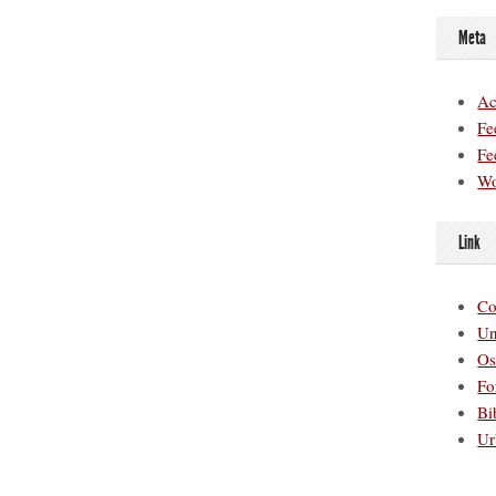
Meta
Ac
Fe
Fe
Wo
Link
Co
Un
Os
Fo
Bi
Ur