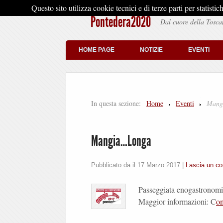
Questo sito utilizza cookie tecnici e di terze parti per stati
Pontedera2020
Dal cuore della Tosca
HOME PAGE
NOTIZIE
EVENTI
In questa sezione:
Home
Eventi
Mang
Mangia…Longa
Pubblicato da il
17 Marzo 2017
|
Lascia un c
Passeggiata enogastronom
Maggior informazioni: C
om