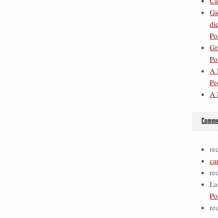
Ca
Gi
di
Po
Gr
Po
A 
Pe
A 
Commen
re
ca
re
La
Po
re