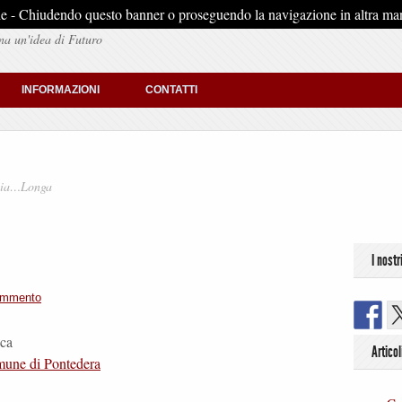
stiche - Chiudendo questo banner o proseguendo la navigazione in altra man
na un'idea di Futuro
INFORMAZIONI
CONTATTI
ia…Longa
I nostr
ommento
ica
Articol
une di Pontedera