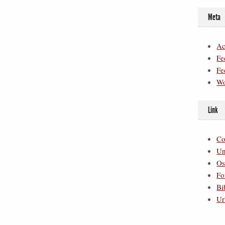
Meta
Ac
Fe
Fe
Wo
Link
Co
Un
Os
Fo
Bi
Ur