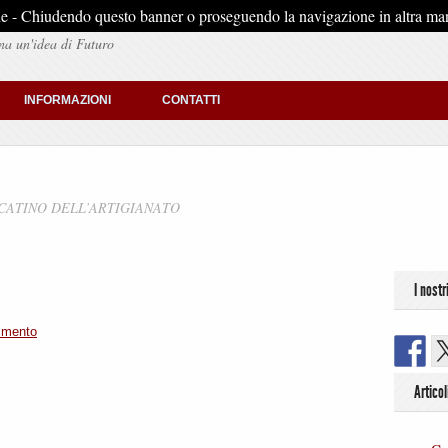
stiche - Chiudendo questo banner o proseguendo la navigazione in altra man
na un'idea di Futuro
INFORMAZIONI
CONTATTI
ATINO DELL’ARTIGIANATO
I nostr
mmento
Articol