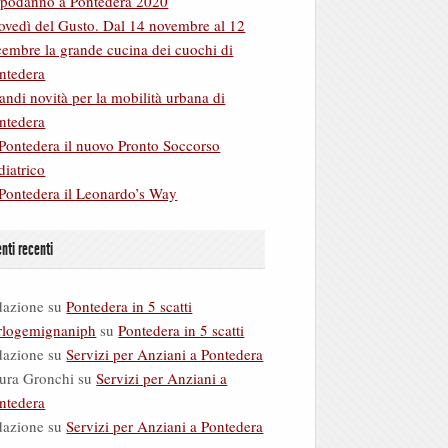
podanno a Pontedera 2020
ovedì del Gusto. Dal 14 novembre al 12
cembre la grande cucina dei cuochi di
ntedera
andi novità per la mobilità urbana di
ntedera
Pontedera il nuovo Pronto Soccorso
diatrico
Pontedera il Leonardo’s Way
ti recenti
dazione
su
Pontedera in 5 scatti
rlogemignaniph
su
Pontedera in 5 scatti
dazione
su
Servizi per Anziani a Pontedera
ura Gronchi
su
Servizi per Anziani a
ntedera
dazione
su
Servizi per Anziani a Pontedera