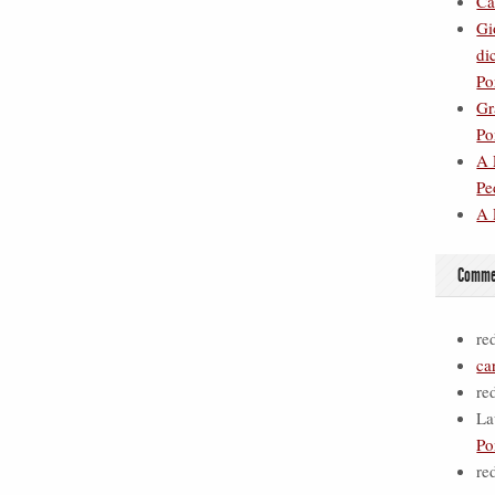
Ca
Gi
di
Po
Gr
Po
A 
Pe
A 
Commen
re
ca
re
La
Po
re