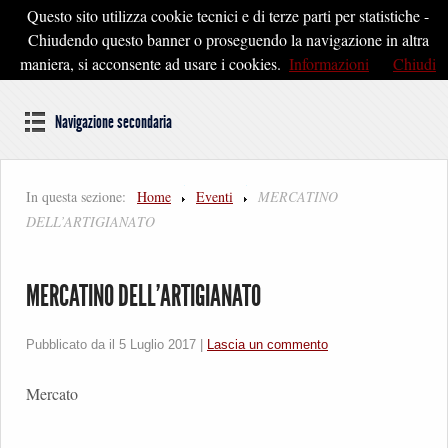
Questo sito utilizza cookie tecnici e di terze parti per statistiche -
Pontedera2020
Chiudendo questo banner o proseguendo la navigazione in altra
maniera, si acconsente ad usare i cookies.
Informazioni
Chiudi
Dal cuore della Toscana un'idea di Futuro
Navigazione secondaria
In questa sezione:
Home
Eventi
MERCATINO
DELL’ARTIGIANATO
MERCATINO DELL’ARTIGIANATO
Pubblicato da il
5 Luglio 2017
|
Lascia un commento
Mercato