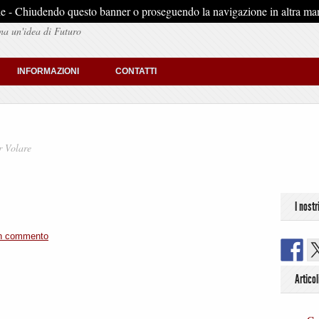
stiche - Chiudendo questo banner o proseguendo la navigazione in altra man
na un'idea di Futuro
INFORMAZIONI
CONTATTI
r Volare
I nostr
un commento
Articol