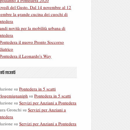
podanno a Pontedera 2020
ovedì del Gusto. Dal 14 novembre al 12
cembre la grande cucina dei cuochi di
ntedera
andi novità per la mobilità urbana di
ntedera
Pontedera il nuovo Pronto Soccorso
diatrico
Pontedera il Leonardo’s Way
ti recenti
dazione
su
Pontedera in 5 scatti
rlogemignaniph
su
Pontedera in 5 scatti
dazione
su
Servizi per Anziani a Pontedera
ura Gronchi
su
Servizi per Anziani a
ntedera
dazione
su
Servizi per Anziani a Pontedera