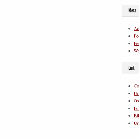
Meta
Ac
Fe
Fe
Wo
Link
Co
Un
Os
Fo
Bi
Ur