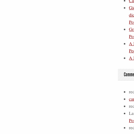
Ca
Gi
di
Po
Gr
Po
A 
Pe
A 
Commen
re
ca
re
La
Po
re