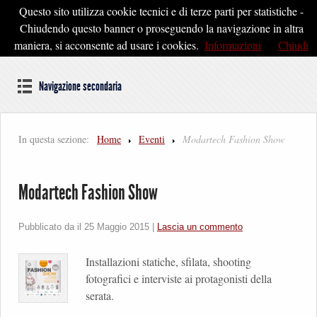
Questo sito utilizza cookie tecnici e di terze parti per statistiche -
Pontedera2020
Chiudendo questo banner o proseguendo la navigazione in altra
maniera, si acconsente ad usare i cookies.
Informazioni
Chiudi
Dal cuore della Toscana un'idea di Futuro
Navigazione secondaria
In questa sezione:
Home
Eventi
Modartech Fashion Show
Modartech Fashion Show
Pubblicato da il
25 Maggio 2015
|
Lascia un commento
Installazioni statiche, sfilata, shooting
fotografici e interviste ai protagonisti della
serata.