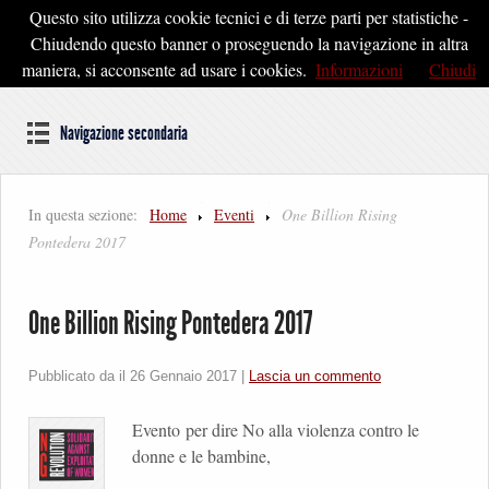
Questo sito utilizza cookie tecnici e di terze parti per statistiche -
Pontedera2020
Chiudendo questo banner o proseguendo la navigazione in altra
maniera, si acconsente ad usare i cookies.
Informazioni
Chiudi
Dal cuore della Toscana un'idea di Futuro
Navigazione secondaria
In questa sezione:
Home
Eventi
One Billion Rising
Pontedera 2017
One Billion Rising Pontedera 2017
Pubblicato da il
26 Gennaio 2017
|
Lascia un commento
Evento per dire No alla violenza contro le
donne e le bambine,