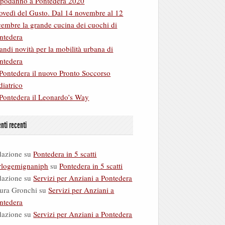
podanno a Pontedera 2020
ovedì del Gusto. Dal 14 novembre al 12
cembre la grande cucina dei cuochi di
ntedera
andi novità per la mobilità urbana di
ntedera
Pontedera il nuovo Pronto Soccorso
diatrico
Pontedera il Leonardo’s Way
ti recenti
dazione
su
Pontedera in 5 scatti
rlogemignaniph
su
Pontedera in 5 scatti
dazione
su
Servizi per Anziani a Pontedera
ura Gronchi
su
Servizi per Anziani a
ntedera
dazione
su
Servizi per Anziani a Pontedera