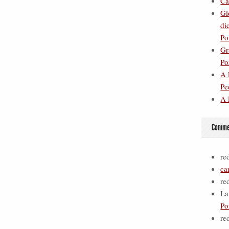
Ca
Gi
di
Po
Gr
Po
A 
Pe
A 
Commen
re
ca
re
La
Po
re