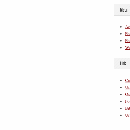
Meta
Ac
Fe
Fe
Wo
Link
Co
Un
Os
Fo
Bi
Ur