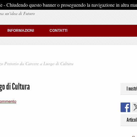
stiche - Chiudendo questo banner o proseguendo la navigazione in altra man
na un'idea di Futuro
INFORMAZIONI
CONTATTI
zo Pretorio da Carcere a Luogo di Cultura
go di Cultura
I nostr
commento
Articol