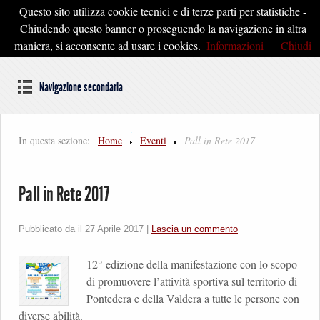
Questo sito utilizza cookie tecnici e di terze parti per statistiche -
Pontedera2020
Chiudendo questo banner o proseguendo la navigazione in altra
maniera, si acconsente ad usare i cookies.
Informazioni
Chiudi
Dal cuore della Toscana un'idea di Futuro
Navigazione secondaria
In questa sezione:
Home
Eventi
Pall in Rete 2017
Pall in Rete 2017
Pubblicato da il
27 Aprile 2017
|
Lascia un commento
12° edizione della manifestazione con lo scopo
di promuovere l’attività sportiva sul territorio di
Pontedera e della Valdera a tutte le persone con
diverse abilità.