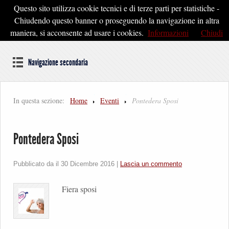
Questo sito utilizza cookie tecnici e di terze parti per statistiche -
Pontedera2020
Chiudendo questo banner o proseguendo la navigazione in altra
maniera, si acconsente ad usare i cookies.
Informazioni
Chiudi
Dal cuore della Toscana un'idea di Futuro
Navigazione secondaria
In questa sezione:
Home
Eventi
Pontedera Sposi
Pontedera Sposi
Pubblicato da il
30 Dicembre 2016
|
Lascia un commento
Fiera sposi