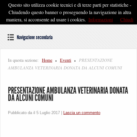
Questo sito utilizza cookie tecnici e di terze parti per statistiche -
Pontedera2020
Chiudendo questo banner o proseguendo la navigazione in altra
maniera, si acconsente ad usare i cookies.
Informazioni
Chiudi
Dal cuore della Toscana un'idea di Futuro
Navigazione secondaria
In questa sezione:
Home
Eventi
PRESENTAZIONE
AMBULANZA VETERINARIA DONATA DA ALCUNI COMUNI
PRESENTAZIONE AMBULANZA VETERINARIA DONATA
DA ALCUNI COMUNI
Pubblicato da il
5 Luglio 2017
|
Lascia un commento