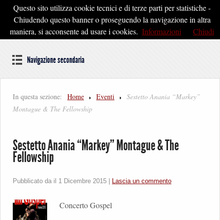
Questo sito utilizza cookie tecnici e di terze parti per statistiche -
Pontedera2020
Chiudendo questo banner o proseguendo la navigazione in altra
maniera, si acconsente ad usare i cookies.
Informazioni
Chiudi
Dal cuore della Toscana un'idea di Futuro
Navigazione secondaria
In questa sezione:
Home
Eventi
Sestetto Anania “Markey”
Montague & The Fellowship
Sestetto Anania “Markey” Montague & The
Fellowship
Pubblicato da il
1 Dicembre 2015
|
Lascia un commento
Concerto Gospel