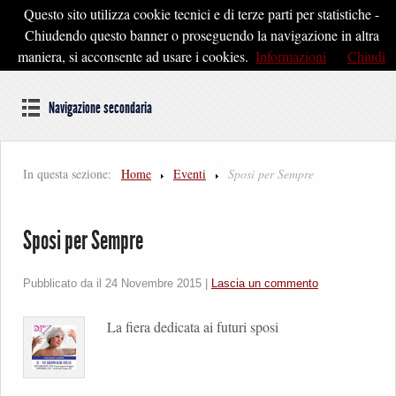
Questo sito utilizza cookie tecnici e di terze parti per statistiche -
Pontedera2020
Chiudendo questo banner o proseguendo la navigazione in altra
maniera, si acconsente ad usare i cookies.
Informazioni
Chiudi
Dal cuore della Toscana un'idea di Futuro
Navigazione secondaria
In questa sezione:
Home
Eventi
Sposi per Sempre
Sposi per Sempre
Pubblicato da il
24 Novembre 2015
|
Lascia un commento
La fiera dedicata ai futuri sposi