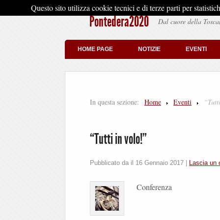
Questo sito utilizza cookie tecnici e di terze parti per stati
Pontedera2020
Dal cuore della Tosca
HOME PAGE
NOTIZIE
EVENTI
In questa sezione:
Home
Eventi
“Tutt
“Tutti in volo!”
Pubblicato da il
16 Gennaio 2017
|
Lascia un
Conferenza