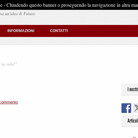
stiche - Chiudendo questo banner o proseguendo la navigazione in altra man
na un'idea di Futuro
INFORMAZIONI
CONTATTI
i in volo!”
I nostr
 commento
Articol