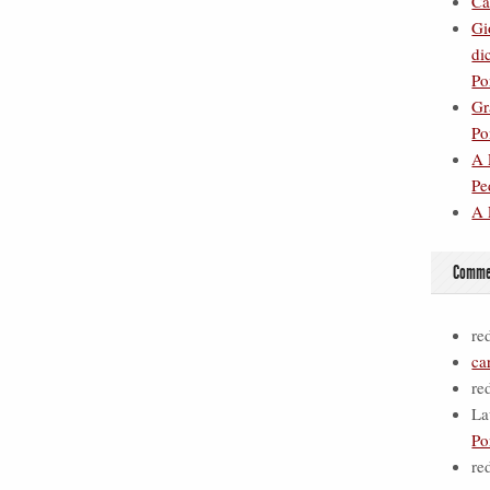
Ca
Gi
di
Po
Gr
Po
A 
Pe
A 
Commen
re
ca
re
La
Po
re