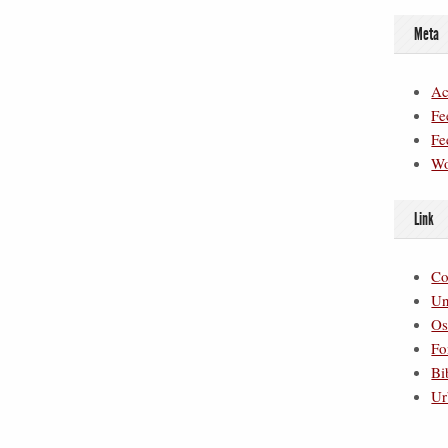
Meta
Ac
Fe
Fe
Wo
Link
Co
Un
Os
Fo
Bi
Ur