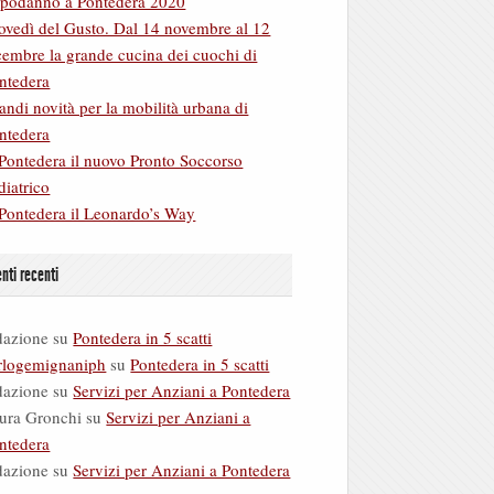
podanno a Pontedera 2020
ovedì del Gusto. Dal 14 novembre al 12
cembre la grande cucina dei cuochi di
ntedera
andi novità per la mobilità urbana di
ntedera
Pontedera il nuovo Pronto Soccorso
diatrico
Pontedera il Leonardo’s Way
ti recenti
dazione
su
Pontedera in 5 scatti
rlogemignaniph
su
Pontedera in 5 scatti
dazione
su
Servizi per Anziani a Pontedera
ura Gronchi
su
Servizi per Anziani a
ntedera
dazione
su
Servizi per Anziani a Pontedera