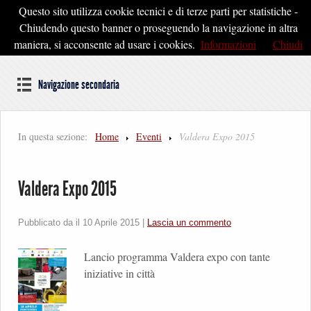
Questo sito utilizza cookie tecnici e di terze parti per statistiche -
Pontedera2020
Chiudendo questo banner o proseguendo la navigazione in altra
maniera, si acconsente ad usare i cookies.
Informazioni
Chiudi
Dal cuore della Toscana un'idea di Futuro
Navigazione secondaria
In questa sezione:
Home
Eventi
Valdera Expo 2015
Valdera Expo 2015
Pubblicato da il
10 Aprile 2015
|
Lascia un commento
Lancio programma Valdera expo con tante
iniziative in città