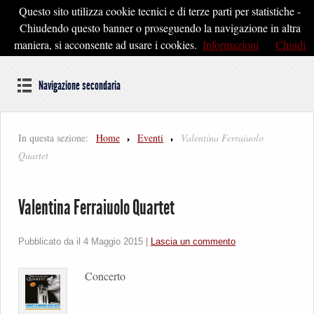
Questo sito utilizza cookie tecnici e di terze parti per statistiche -
Pontedera2020
Chiudendo questo banner o proseguendo la navigazione in altra
maniera, si acconsente ad usare i cookies.
Informazioni
Chiudi
Dal cuore della Toscana un'idea di Futuro
Navigazione secondaria
In questa sezione:
Home
Eventi
Valentina Ferraiuolo
Quartet
Valentina Ferraiuolo Quartet
Pubblicato da il
4 Maggio 2015
|
Lascia un commento
Concerto