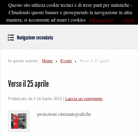
Questo sito utilizza cookie tecnici e di terze parti per statistiche -
Pontedera2020
Chiudendo questo banner o proseguendo la navigazione in altra
maniera, si acconsente ad usare i cookies.
Informazioni
Chiudi
Dal cuore della Toscana un'idea di Futuro
Navigazione secondaria
In questa sezione:
Home
Eventi
Verso il 25 aprile
Verso il 25 aprile
Pubblicato da il
16 Aprile 2015
|
Lascia un commento
proiezioni cinematografiche