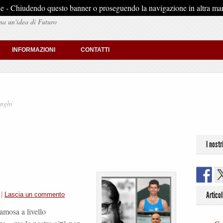
stiche - Chiudendo questo banner o proseguendo la navigazione in altra man
na un'idea di Futuro
INFORMAZIONI
CONTATTI
inghi
I nostr
Articol
|
Lascia un commento
amosa a livello