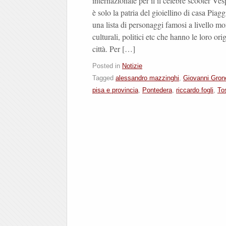
internazionale per il il celebre scooter V
è solo la patria del gioiellino di casa Piag
una lista di personaggi famosi a livello mon
culturali, politici etc che hanno le loro ori
città. Per […]
Posted in
Notizie
Tagged
alessandro mazzinghi
,
Giovanni Gron
pisa e provincia
,
Pontedera
,
riccardo fogli
,
To