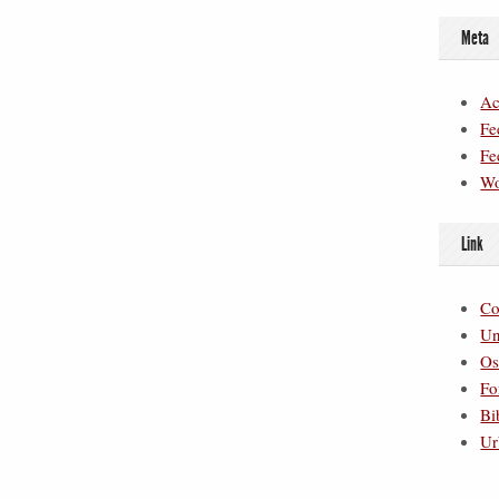
Meta
Ac
Fe
Fe
Wo
Link
Co
Un
Os
Fo
Bi
Ur