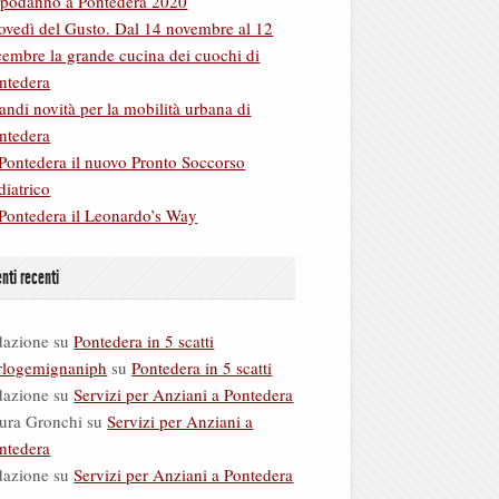
podanno a Pontedera 2020
ovedì del Gusto. Dal 14 novembre al 12
cembre la grande cucina dei cuochi di
ntedera
andi novità per la mobilità urbana di
ntedera
Pontedera il nuovo Pronto Soccorso
diatrico
Pontedera il Leonardo’s Way
ti recenti
dazione
su
Pontedera in 5 scatti
rlogemignaniph
su
Pontedera in 5 scatti
dazione
su
Servizi per Anziani a Pontedera
ura Gronchi
su
Servizi per Anziani a
ntedera
dazione
su
Servizi per Anziani a Pontedera