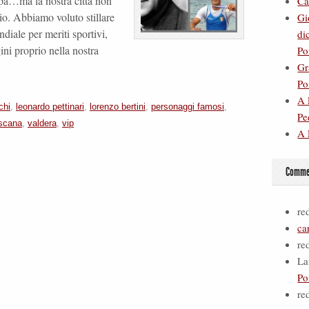
espa…ma la nostra città non
Ca
gio. Abbiamo voluto stillare
Gi
diale per meriti sportivi,
di
gini proprio nella nostra
Po
Gr
Po
A 
chi
,
leonardo pettinari
,
lorenzo bertini
,
personaggi famosi
,
Pe
scana
,
valdera
,
vip
A 
Commen
re
ca
re
La
Po
re