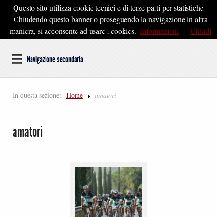
Questo sito utilizza cookie tecnici e di terze parti per statistiche -
Pontedera2020
Chiudendo questo banner o proseguendo la navigazione in altra
maniera, si acconsente ad usare i cookies.
Informazioni
Chiudi
Dal cuore della Toscana un'idea di Futuro
Navigazione secondaria
In questa sezione:
Home
amatori
amatori