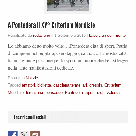
A Pontedera il XV° Criterium Mondiale
Pubblicato da
redazione
il
1 Settembre 2015
|
Lascia un commento
Lo abbiamo detto molto volte….Pontedera città di sport. Patria
di campioni nel pugilato, canottaggio, calcio…. La nostra città
ha una grande passione per lo sport; un amore che ben si legge
nella tante manifestazioni dedicate.
Posted in
Notizie
Tagged
amatori
,
biciletta
,
casciana terme lari
,
crespin
,
Crtiterium
Mondiale
,
lorenzana
,
ponsacco
,
Pontedera
,
Sport
,
uisp
,
valdera
I nostri canali sociali