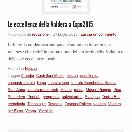
Le eccellenze della Valdera a Expo2015
Pubblicato da
redazione
il
24 Luglio 2015
|
Lascia un commento
È di ieri la conferenza stampa che annuncia la settimana
milanese che vedrà la promozione del territorio della Valdera e
delle sue eccellenze locali.
Posted in
Notizie
Tagged
Amedei
,
Castellani Mobili
,
design
,
eccellenza
,
enogastronomia
,
Expo
,
Innovazione
,
Istituto Biorobotica Scuola
Sant'Anna
,
istituto modartech
,
Milano
,
moda
,
Museo Piaggio
,
Pisa
,
Pontedera
,
Pontlab
,
progresso
,
salvinitartufi
,
Sviluppo
,
Teatro Era
,
tecnologia
,
Tecnologie
,
Toscana
,
ToscanaPallets
,
valdera
,
Valdera
per Expo
,
Vespa
,
Yachline