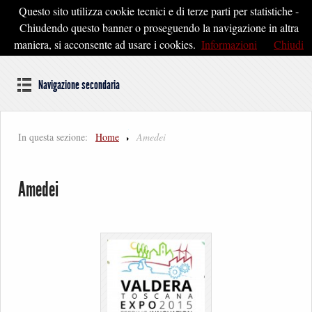
Questo sito utilizza cookie tecnici e di terze parti per statistiche -
Pontedera2020
Chiudendo questo banner o proseguendo la navigazione in altra
maniera, si acconsente ad usare i cookies.
Informazioni
Chiudi
Dal cuore della Toscana un'idea di Futuro
Navigazione secondaria
In questa sezione:
Home
Amedei
Amedei