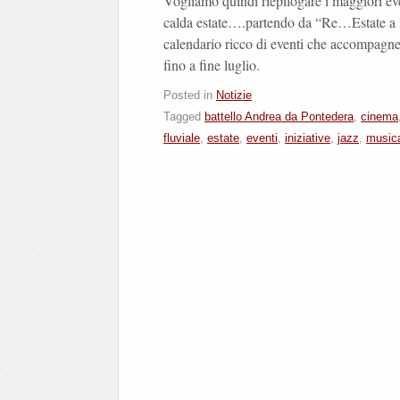
Vogliamo quindi riepilogare i maggiori eve
calda estate….partendo da “Re…Estate 
calendario ricco di eventi che accompagne
fino a fine luglio.
Posted in
Notizie
Tagged
battello Andrea da Pontedera
,
cinema
fluviale
,
estate
,
eventi
,
iniziative
,
jazz
,
music