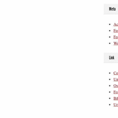
Meta
Ac
Fe
Fe
Wo
Link
Co
Un
Os
Fo
Bi
Ur