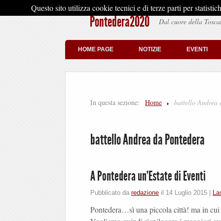
Questo sito utilizza cookie tecnici e di terze parti per stati
Pontedera2020
Dal cuore della Tosca
HOME PAGE
NOTIZIE
EVENTI
In questa sezione:
Home
battello Andrea
battello Andrea da Pontedera
A Pontedera un’Estate di Eventi
Pubblicato da
redazione
il
14 Luglio 2015
|
La
Pontedera…sì una piccola città! ma in cu