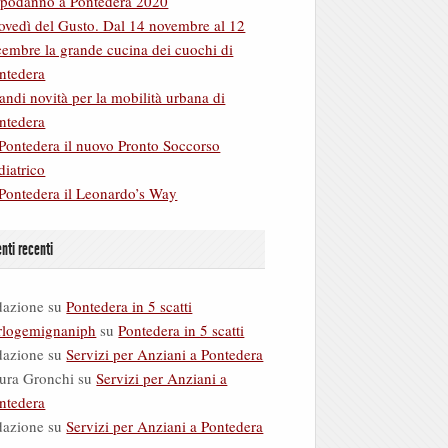
podanno a Pontedera 2020
ovedì del Gusto. Dal 14 novembre al 12
cembre la grande cucina dei cuochi di
ntedera
andi novità per la mobilità urbana di
ntedera
Pontedera il nuovo Pronto Soccorso
diatrico
Pontedera il Leonardo’s Way
ti recenti
dazione
su
Pontedera in 5 scatti
rlogemignaniph
su
Pontedera in 5 scatti
dazione
su
Servizi per Anziani a Pontedera
ura Gronchi
su
Servizi per Anziani a
ntedera
dazione
su
Servizi per Anziani a Pontedera