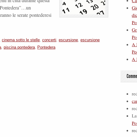
nti in città durante questa
Ca
a Pontedera”…un
Gi
ranno le serate pontederesi
di
Po
Gr
Po
,
cinema sotto le stelle
,
concerti
,
escursione
,
escursione
A 
a
,
piscina pontedera
,
Pontedera
Pe
A 
Commen
re
ca
re
La
Po
re