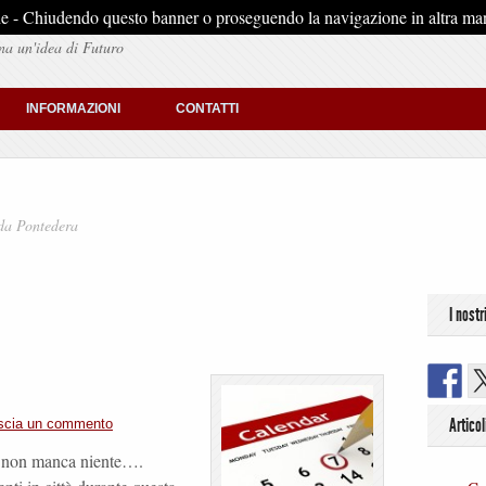
stiche - Chiudendo questo banner o proseguendo la navigazione in altra man
na un'idea di Futuro
INFORMAZIONI
CONTATTI
 da Pontedera
I nostr
Articol
scia un commento
i non manca niente….