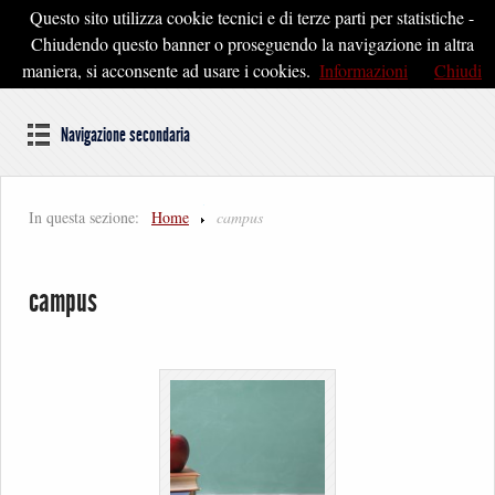
Questo sito utilizza cookie tecnici e di terze parti per statistiche -
Pontedera2020
Chiudendo questo banner o proseguendo la navigazione in altra
maniera, si acconsente ad usare i cookies.
Informazioni
Chiudi
Dal cuore della Toscana un'idea di Futuro
Navigazione secondaria
In questa sezione:
Home
campus
campus