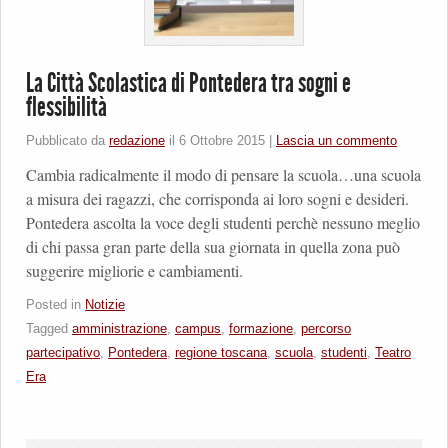
La Città Scolastica di Pontedera tra sogni e
flessibilità
Pubblicato da
redazione
il
6 Ottobre 2015
|
Lascia un commento
Cambia radicalmente il modo di pensare la scuola…una scuola
a misura dei ragazzi, che corrisponda ai loro sogni e desideri.
Pontedera ascolta la voce degli studenti perchè nessuno meglio
di chi passa gran parte della sua giornata in quella zona può
suggerire migliorie e cambiamenti.
Posted in
Notizie
Tagged
amministrazione
,
campus
,
formazione
,
percorso
partecipativo
,
Pontedera
,
regione toscana
,
scuola
,
studenti
,
Teatro
Era