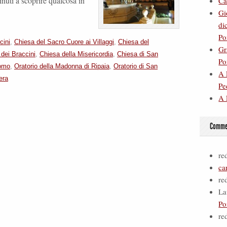
nuti a scoprire qualcosa in
Ca
Gi
di
Po
cini
,
Chiesa del Sacro Cuore ai Villaggi
,
Chiesa del
Gr
dei Braccini
,
Chiesa della Misericordia
,
Chiesa di San
Po
omo
,
Oratorio della Madonna di Ripaia
,
Oratorio di San
A 
era
Pe
A 
Commen
re
ca
re
La
Po
re