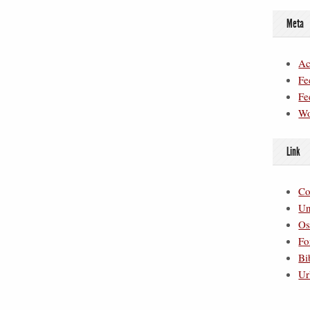
Meta
Ac
Fe
Fe
Wo
Link
Co
Un
Os
Fo
Bi
Ur