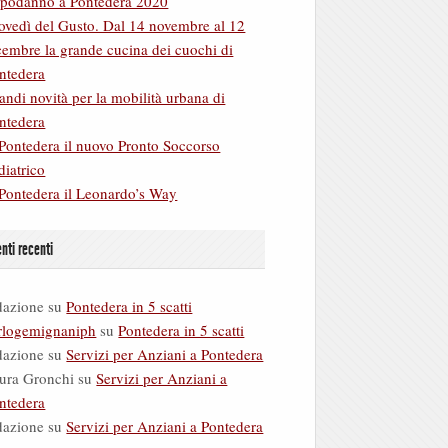
podanno a Pontedera 2020
ovedì del Gusto. Dal 14 novembre al 12
cembre la grande cucina dei cuochi di
ntedera
andi novità per la mobilità urbana di
ntedera
Pontedera il nuovo Pronto Soccorso
diatrico
Pontedera il Leonardo’s Way
ti recenti
dazione
su
Pontedera in 5 scatti
rlogemignaniph
su
Pontedera in 5 scatti
dazione
su
Servizi per Anziani a Pontedera
ura Gronchi
su
Servizi per Anziani a
ntedera
dazione
su
Servizi per Anziani a Pontedera