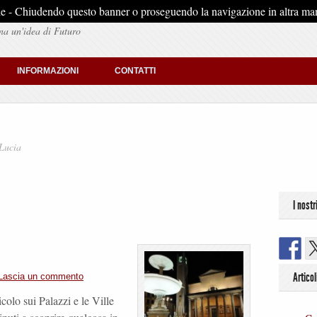
stiche - Chiudendo questo banner o proseguendo la navigazione in altra man
na un'idea di Futuro
INFORMAZIONI
CONTATTI
 Lucia
I nostr
Articol
Lascia un commento
colo sui Palazzi e le Ville