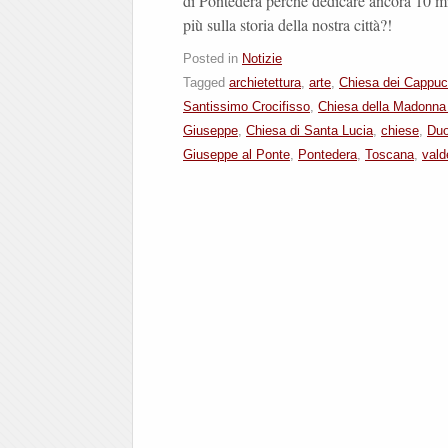
di Pontedera perchè dedicare ancora 10 mi
più sulla storia della nostra città?!
Posted in
Notizie
Tagged
archietettura
,
arte
,
Chiesa dei Cappuc
Santissimo Crocifisso
,
Chiesa della Madonna 
Giuseppe
,
Chiesa di Santa Lucia
,
chiese
,
Du
Giuseppe al Ponte
,
Pontedera
,
Toscana
,
vald