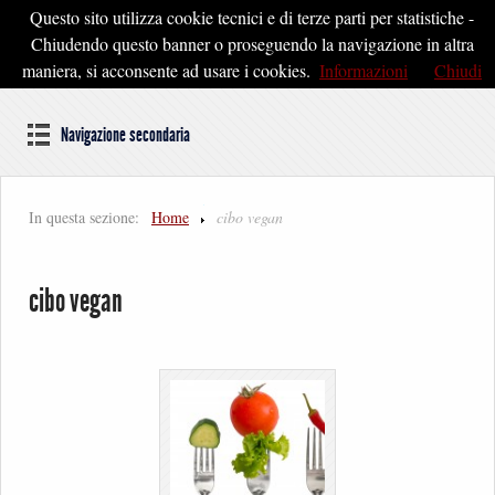
Questo sito utilizza cookie tecnici e di terze parti per statistiche -
Pontedera2020
Chiudendo questo banner o proseguendo la navigazione in altra
maniera, si acconsente ad usare i cookies.
Informazioni
Chiudi
Dal cuore della Toscana un'idea di Futuro
Navigazione secondaria
In questa sezione:
Home
cibo vegan
cibo vegan