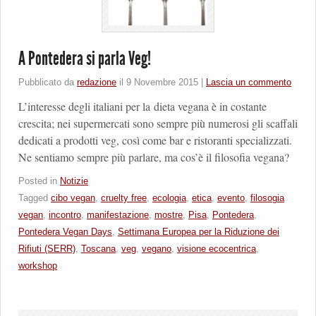
A Pontedera si parla Veg!
Pubblicato da
redazione
il
9 Novembre 2015
|
Lascia un commento
L’interesse degli italiani per la dieta vegana è in costante
crescita; nei supermercati sono sempre più numerosi gli scaffali
dedicati a prodotti veg, così come bar e ristoranti specializzati.
Ne sentiamo sempre più parlare, ma cos’è il filosofia vegana?
Posted in
Notizie
Tagged
cibo vegan
,
cruelty free
,
ecologia
,
etica
,
evento
,
filosogia
vegan
,
incontro
,
manifestazione
,
mostre
,
Pisa
,
Pontedera
,
Pontedera Vegan Days
,
Settimana Europea per la Riduzione dei
Rifiuti (SERR)
,
Toscana
,
veg
,
vegano
,
visione ecocentrica
,
workshop