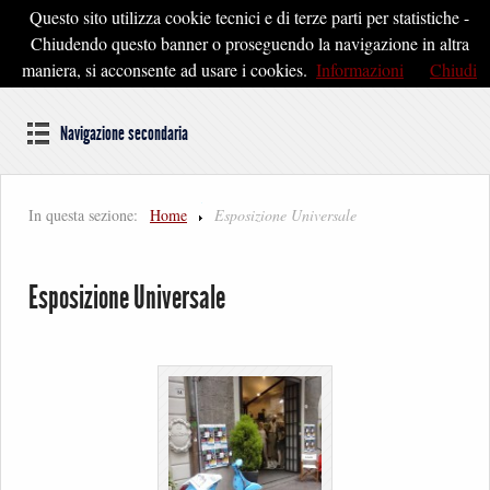
Questo sito utilizza cookie tecnici e di terze parti per statistiche -
Pontedera2020
Chiudendo questo banner o proseguendo la navigazione in altra
maniera, si acconsente ad usare i cookies.
Informazioni
Chiudi
Dal cuore della Toscana un'idea di Futuro
Navigazione secondaria
In questa sezione:
Home
Esposizione Universale
Esposizione Universale