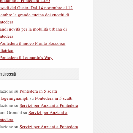
podanno a Pontedera 2020
ovedì del Gusto. Dal 14 novembre al 12
cembre la grande cucina dei cuochi di
ntedera
andi novità per la mobilità urbana di
ntedera
Pontedera il nuovo Pronto Soccorso
diatrico
Pontedera il Leonardo’s Way
ti recenti
dazione
su
Pontedera in 5 scatti
rlogemignaniph
su
Pontedera in 5 scatti
dazione
su
Servizi per Anziani a Pontedera
ura Gronchi
su
Servizi per Anziani a
ntedera
dazione
su
Servizi per Anziani a Pontedera