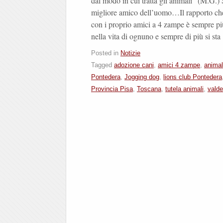
dal modo in cui tratta gli animali” (M.G.) S
migliore amico dell’uomo…Il rapporto che
con i proprio amici a 4 zampe è sempre pi
nella vita di ognuno e sempre di più si st
Posted in
Notizie
Tagged
adozione cani
,
amici 4 zampe
,
animal
Pontedera
,
Jogging dog
,
lions club Pontedera
Provincia Pisa
,
Toscana
,
tutela animali
,
valde