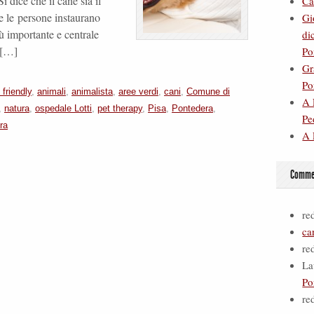
i dice che il cane sia il
Ca
 le persone instaurano
Gi
ù importante e centrale
di
a […]
Po
Gr
Po
 friendly
,
animali
,
animalista
,
aree verdi
,
cani
,
Comune di
A 
,
natura
,
ospedale Lotti
,
pet therapy
,
Pisa
,
Pontedera
,
Pe
ra
A 
Commen
re
ca
re
La
Po
re