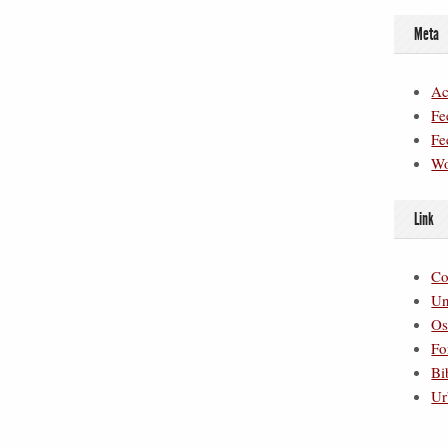
Meta
Ac
Fe
Fe
Wo
Link
Co
Un
Os
Fo
Bi
Ur