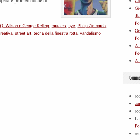
superare problematiche di
Ca
Gi
di
Po
Q. Wilson e George Kelling
,
murales
,
nyc
,
Philip Zimbardo
,
Gr
creativa
,
street art
,
teoria della finestra rotta
,
vandalismo
Po
A 
Pe
A 
Commen
re
ca
re
La
Po
re