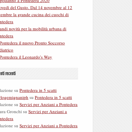
podanno a Pontedera 2020
ovedì del Gusto. Dal 14 novembre al 12
cembre la grande cucina dei cuochi di
ntedera
andi novità per la mobilità urbana di
ntedera
Pontedera il nuovo Pronto Soccorso
diatrico
Pontedera il Leonardo’s Way
ti recenti
dazione
su
Pontedera in 5 scatti
rlogemignaniph
su
Pontedera in 5 scatti
dazione
su
Servizi per Anziani a Pontedera
ura Gronchi
su
Servizi per Anziani a
ntedera
dazione
su
Servizi per Anziani a Pontedera