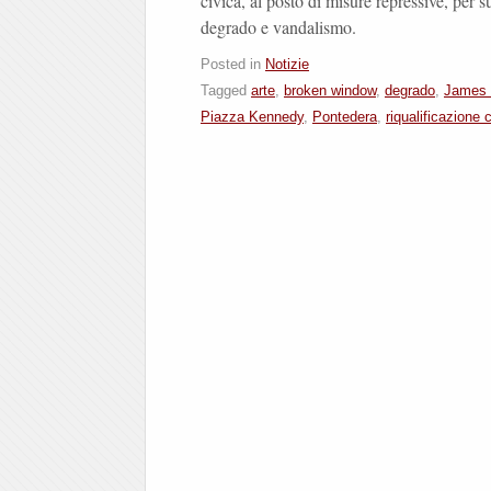
civica, al posto di misure repressive, per 
degrado e vandalismo.
Posted in
Notizie
Tagged
arte
,
broken window
,
degrado
,
James 
Piazza Kennedy
,
Pontedera
,
riqualificazione 