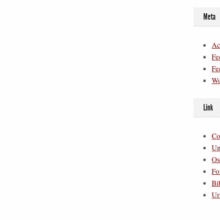
Meta
Ac
Fe
Fe
Wo
Link
Co
Un
Os
Fo
Bi
Ur