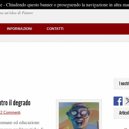
stiche - Chiudendo questo banner o proseguendo la navigazione in altra man
na un'idea di Futuro
INFORMAZIONI
CONTATTI
I nostr
ntro il degrado
Articol
|
2 Commenti
se umane ed educazione