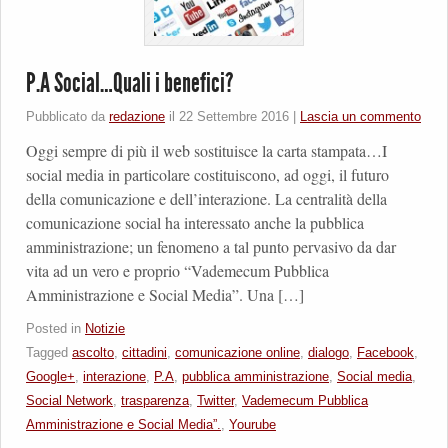
P.A Social…Quali i benefici?
Pubblicato da
redazione
il
22 Settembre 2016
|
Lascia un commento
Oggi sempre di più il web sostituisce la carta stampata…I
social media in particolare costituiscono, ad oggi, il futuro
della comunicazione e dell’interazione. La centralità della
comunicazione social ha interessato anche la pubblica
amministrazione; un fenomeno a tal punto pervasivo da dar
vita ad un vero e proprio “Vademecum Pubblica
Amministrazione e Social Media”. Una […]
Posted in
Notizie
Tagged
ascolto
,
cittadini
,
comunicazione online
,
dialogo
,
Facebook
,
Google+
,
interazione
,
P.A
,
pubblica amministrazione
,
Social media
,
Social Network
,
trasparenza
,
Twitter
,
Vademecum Pubblica
Amministrazione e Social Media”.
,
Yourube