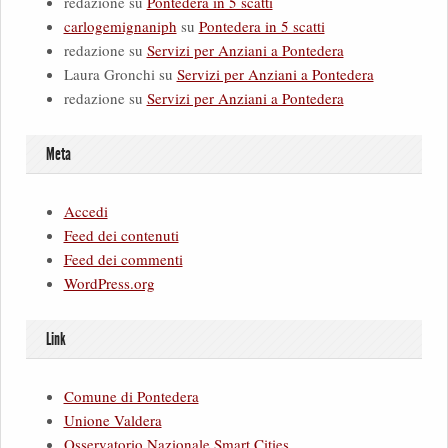
redazione
su
Pontedera in 5 scatti
carlogemignaniph
su
Pontedera in 5 scatti
redazione
su
Servizi per Anziani a Pontedera
Laura Gronchi
su
Servizi per Anziani a Pontedera
redazione
su
Servizi per Anziani a Pontedera
Meta
Accedi
Feed dei contenuti
Feed dei commenti
WordPress.org
Link
Comune di Pontedera
Unione Valdera
Osservatorio Nazionale Smart Cities