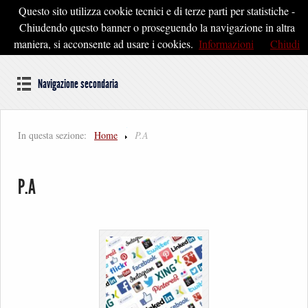
Questo sito utilizza cookie tecnici e di terze parti per statistiche -
Pontedera2020
Chiudendo questo banner o proseguendo la navigazione in altra
maniera, si acconsente ad usare i cookies.
Informazioni
Chiudi
Dal cuore della Toscana un'idea di Futuro
Navigazione secondaria
In questa sezione:
Home
P.A
P.A