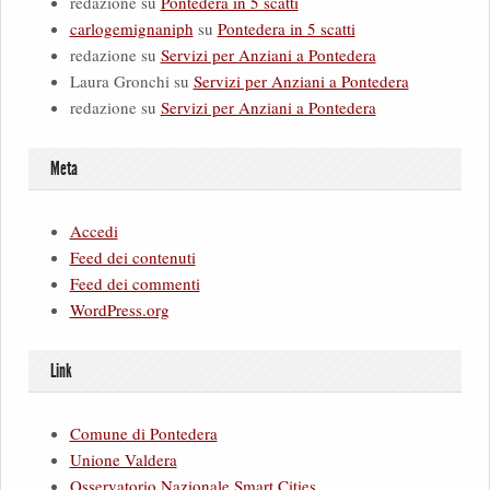
redazione
su
Pontedera in 5 scatti
carlogemignaniph
su
Pontedera in 5 scatti
redazione
su
Servizi per Anziani a Pontedera
Laura Gronchi
su
Servizi per Anziani a Pontedera
redazione
su
Servizi per Anziani a Pontedera
Meta
Accedi
Feed dei contenuti
Feed dei commenti
WordPress.org
Link
Comune di Pontedera
Unione Valdera
Osservatorio Nazionale Smart Cities