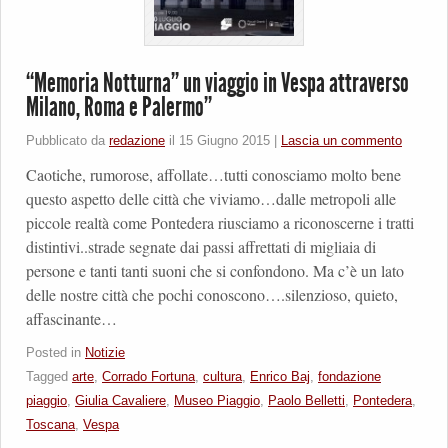
“Memoria Notturna” un viaggio in Vespa attraverso
Milano, Roma e Palermo”
Pubblicato da
redazione
il
15 Giugno 2015
|
Lascia un commento
Caotiche, rumorose, affollate…tutti conosciamo molto bene
questo aspetto delle città che viviamo…dalle metropoli alle
piccole realtà come Pontedera riusciamo a riconoscerne i tratti
distintivi..strade segnate dai passi affrettati di migliaia di
persone e tanti tanti suoni che si confondono. Ma c’è un lato
delle nostre città che pochi conoscono….silenzioso, quieto,
affascinante…
Posted in
Notizie
Tagged
arte
,
Corrado Fortuna
,
cultura
,
Enrico Baj
,
fondazione
piaggio
,
Giulia Cavaliere
,
Museo Piaggio
,
Paolo Belletti
,
Pontedera
,
Toscana
,
Vespa