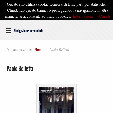
Questo sito utilizza cookie tecnici e di terze parti per statistiche -
Pontedera2020
Chiudendo questo banner o proseguendo la navigazione in altra
maniera, si acconsente ad usare i cookies.
Informazioni
Chiudi
Dal cuore della Toscana un'idea di Futuro
Navigazione secondaria
In questa sezione:
Home
Paolo Belletti
Paolo Belletti