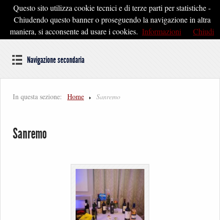
Questo sito utilizza cookie tecnici e di terze parti per statistiche -
Pontedera2020
Chiudendo questo banner o proseguendo la navigazione in altra
maniera, si acconsente ad usare i cookies.
Informazioni
Chiudi
Dal cuore della Toscana un'idea di Futuro
Navigazione secondaria
In questa sezione:
Home
Sanremo
Sanremo