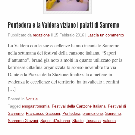
Pontedera e la Valdera viziano i palati di Sanremo
Pubblicato da
redazione
il
15 Febbraio 2016
|
Lascia un commento
La Valdera con le sue eccellenze hanno incantato Sanremo
nella settimana del festival della canzone italiana. “Sapori
d’autunno”, brand già noto a molti in quanto utilizzato per la
kermesse cittadina organizzata lo scorso novembre tra via
Dante e la Piazza della Stazione finalizzata a mettere in
evidenza le eccellenze del territorio, ha travalicato i confini
[…]
Posted in
Notizie
Tagged
enogastronomia
,
Festival della Canzone Italiana
,
Festival di
Sanremo
,
Francesco Gabbani
,
Pontedera
,
promozione
,
Sanremo
,
Sanremo Giovani
,
Sapori d'Autunno
,
Stadio
,
Toscana
,
valdera