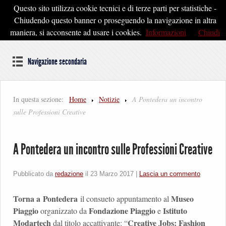
Questo sito utilizza cookie tecnici e di terze parti per statistiche -
Pontedera2020
Chiudendo questo banner o proseguendo la navigazione in altra
maniera, si acconsente ad usare i cookies.
Informazioni
Chiudi
Dal cuore della Toscana un'idea di Futuro
Navigazione secondaria
In questa sezione:
Home
Notizie
A Pontedera un incontro
sulle Professioni Creative
A Pontedera un incontro sulle Professioni Creative
Pubblicato da
redazione
il
23 Marzo 2017
|
Lascia un commento
Torna a
Pontedera
Museo
il consueto appuntamento al
Piaggio
Fondazione Piaggio
Istituto
organizzato da
e
Modartech
Creative Jobs: Fashion
dal titolo accattivante: “