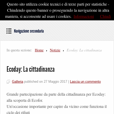
Questo sito utilizza cookie tecnici e di terze parti per statistiche -
Pontedera2020
Chiudendo questo banner o proseguendo la navigazione in altra
maniera, si acconsente ad usare i cookies.
Informazioni
Chiudi
Dal cuore della Toscana un'idea di Futuro
Navigazione secondaria
In questa sezione:
Home
Notizie
Ecoday: La cittadinanza
Ecoday: La cittadinanza
Galleria
published on
27 Maggio 2017
|
Lascia un commento
Grande partecipazione da parte della cittadinanza per Ecoday:
alla scoperta di Ecofor.
Un’occasione importante per capire da vicino come funziona il
ciclo dei rifiuti