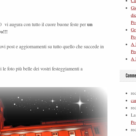
Ca
Gi
di
Po
un
20
vi augura con tutto il cuore buone feste per
Gr
vo!!!
Po
A 
i post e aggiornamenti su tutto quello che succede in
Pe
A 
le foto più belle dei vostri festeggiamenti a
Commen
re
ca
re
La
Po
re