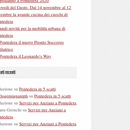
podanno a Pontedera 2020
ovedì del Gusto. Dal 14 novembre al 12
cembre la grande cucina dei cuochi di
ntedera
andi novità per la mobilità urbana di
ntedera
Pontedera il nuovo Pronto Soccorso
diatrico
Pontedera il Leonardo’s Way
ti recenti
dazione
su
Pontedera in 5 scatti
rlogemignaniph
su
Pontedera in 5 scatti
dazione
su
Servizi per Anziani a Pontedera
ura Gronchi
su
Servizi per Anziani a
ntedera
dazione
su
Servizi per Anziani a Pontedera