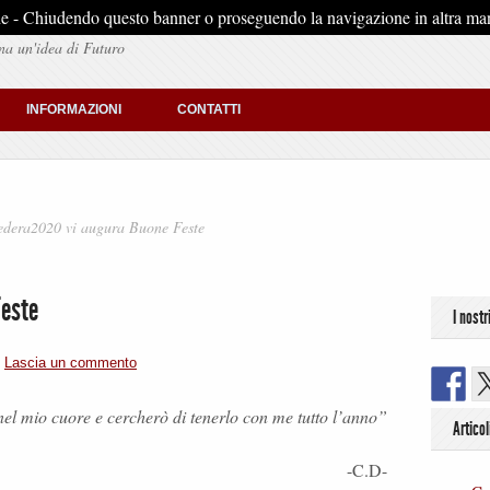
stiche - Chiudendo questo banner o proseguendo la navigazione in altra man
na un'idea di Futuro
INFORMAZIONI
CONTATTI
edera2020 vi augura Buone Feste
Feste
I nostr
|
Lascia un commento
nel mio cuore e cercherò di tenerlo con me tutto l’anno”
Articol
-C.D-