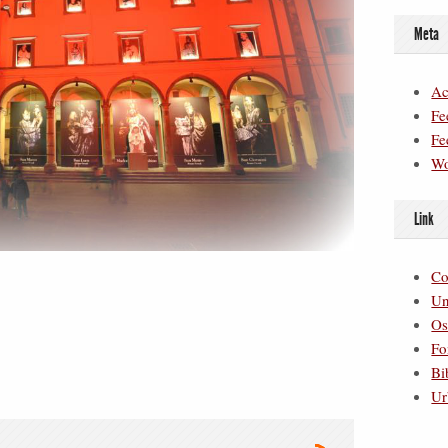
Meta
Ac
Fe
Fe
Wo
Link
Co
Un
Os
Fo
Bi
Ur