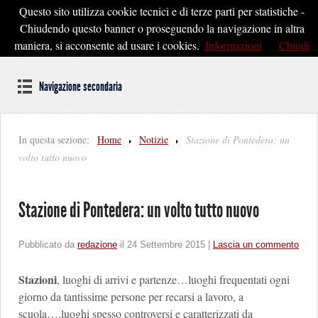
Questo sito utilizza cookie tecnici e di terze parti per statistiche -
Pontedera2020
Chiudendo questo banner o proseguendo la navigazione in altra
maniera, si acconsente ad usare i cookies.
Informazioni
Chiudi
Dal cuore della Toscana un'idea di Futuro
Navigazione secondaria
In questa sezione:
Home
Notizie
Stazione di Pontedera: un
volto tutto nuovo
Stazione di Pontedera: un volto tutto nuovo
Pubblicato da
redazione
il
24 Settembre 2015
|
Lascia un commento
Stazioni
, luoghi di arrivi e partenze…luoghi frequentati ogni
giorno da tantissime persone per recarsi a lavoro, a
scuola….luoghi spesso controversi e caratterizzati da