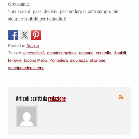
circostante.
Una serie di passi decisivi per rendere la città sempre più
sicura e fruibile per i cittadini!
Posted in
Notizie
Tagged
accessibilità
,
amministrazione
,
comune
,
controllo
,
disabili
,
ferrovie
,
Iacopo Melio
,
Pontedera
,
sicurezza
,
stazione
,
vorreiprendereiltreno
Articoli scritti da
redazione