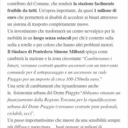
la stazione facilmente
contributo del Comune, che renderà
fruibile da tutti
1 milione di
. Un’opera importante, da quasi
euro
che permetterà ai disabili di accedere ai binari attraverso
un sistema di trasporto completamente nuovo.
Un investimento che trasformerà un centro nevralgico per la
luogo senza ostacoli
mobilità in un
per chi è costretto sulla
sedia a rotelle o per coloro che hanno altri problemi motori.
Il Sindaco di Pontedera Simone Millozzi
spiega come
cambierà la stazione e la zona circostante “
Cambieranno i
binari, verranno costruiti quattro ascensori con un intervento
comunale per il sottopassaggio e un ascensore su viale
Piaggio per un importo di circa 100-150mila euro.”
Una serie di cambiamenti che riguarderanno anche
la fisionomia urbana del Dente Piaggio:“
Abbiamo ottenuto un
finanziamento dalla Regione Toscana per la riqualificazione
urbana del Dente Piaggio (verranno costruite piste pedonali,
ciclabili, ecc)
”.
Un passo importantissimo che muove da una sensibilità sempre
più diffusa e partecipata… basti pensare ai milioni di