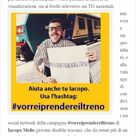
visualizzazioni, sia al livello televisivo sui TG nazionali,
inte
rvist
e
sui
quo
tidia
ni, e
alla
vala
nga
di
con
divi
sion
i sui
#vorreiprendereiltreno
social network della campagna
di
Iacopo Melio
giovane disabile toscano, che da ormai più di un