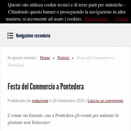
Questo sito utilizza cookie tecnici e di terze parti per statistiche -
Pontedera2020
Chiudendo questo banner o proseguendo la navigazione in altra
maniera, si acconsente ad usare i cookies.
Informazioni
Chiudi
Dal cuore della Toscana un'idea di Futuro
Navigazione secondaria
In questa sezione:
Home
Notizie
Festa del Commercio a
Pontedera
Festa del Commercio a Pontedera
Pubblicato da
redazione
il
18 Settembre 2015
|
Lascia un commento
L’estate sta finendo..ma a Pontedera gli eventi per animare le
giornate non finiscono!