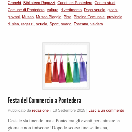
Gronchi
,
Biblioteca Ragazzi
,
Canottieri Pontedera
,
Centro studi
,
Comune di Pontedera
,
cultura
,
divertimento
,
Dopo scuola
,
giochi
,
giovani
,
Museo
,
Museo Piaggio
,
Pisa
,
Piscina Comunale
,
provincia
di pisa
,
ragazzi
,
scuola
,
Sport
,
svago
,
Toscana
,
valdera
Festa del Commercio a Pontedera
Pubblicato da
redazione
il
18 Settembre 2015
|
Lascia un commento
L’estate sta finendo..ma a Pontedera gli eventi per animare le
giornate non finiscono! Dopo lo scorso fine settimana,