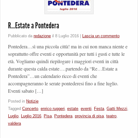
R…Estate a Pontedera
Pubblicato da
redazione
il
8 Luglio 2016
|
Lascia un commento
Pontedera…sì una piccola città! ma in cui non manca niente e
soprattutto offre eventi e opportunità per tutti i gusti e tutte le
età. Vogliamo quindi riepilogare i maggiori eventi in città
durante questa calda estate….partendo da “Re…Estate a
Pontedera”…un calendario ricco di eventi che
accompagneranno le serate pontederesi fino a fine luglio.
Eventi sabato […]
Posted in
Notizie
Tagged
Concerto
,
enrico ruggeri
,
estate
,
eventi
,
Festa
,
Gatti Mezzi
,
Luglio
,
Luglio 2016
,
Pisa
,
Pontedera
,
provincia di pisa
,
teatro
,
valdera