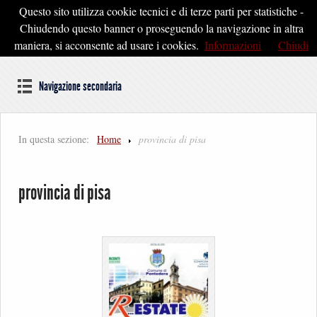
Questo sito utilizza cookie tecnici e di terze parti per statistiche -
Pontedera2020
Chiudendo questo banner o proseguendo la navigazione in altra
maniera, si acconsente ad usare i cookies.
Informazioni
Chiudi
Dal cuore della Toscana un'idea di Futuro
Navigazione secondaria
In questa sezione:
Home
provincia di pisa
provincia di pisa