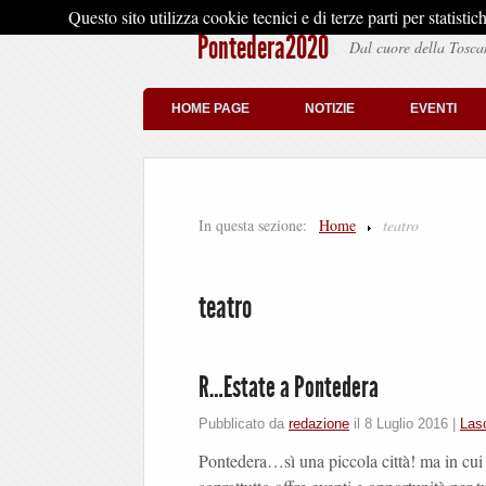
Questo sito utilizza cookie tecnici e di terze parti per stati
Pontedera2020
Dal cuore della Tosca
HOME PAGE
NOTIZIE
EVENTI
In questa sezione:
Home
teatro
teatro
R…Estate a Pontedera
Pubblicato da
redazione
il
8 Luglio 2016
|
Las
Pontedera…sì una piccola città! ma in cu