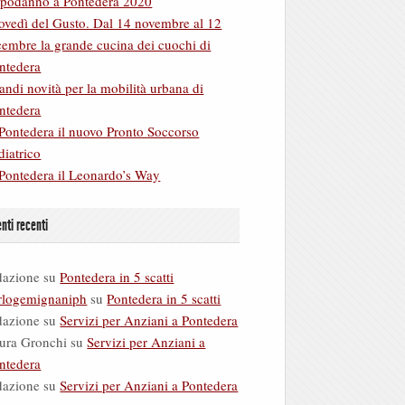
podanno a Pontedera 2020
ovedì del Gusto. Dal 14 novembre al 12
cembre la grande cucina dei cuochi di
ntedera
andi novità per la mobilità urbana di
ntedera
Pontedera il nuovo Pronto Soccorso
diatrico
Pontedera il Leonardo’s Way
ti recenti
dazione
su
Pontedera in 5 scatti
rlogemignaniph
su
Pontedera in 5 scatti
dazione
su
Servizi per Anziani a Pontedera
ura Gronchi
su
Servizi per Anziani a
ntedera
dazione
su
Servizi per Anziani a Pontedera