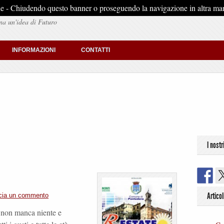
stiche - Chiudendo questo banner o proseguendo la navigazione in altra man
na un'idea di Futuro
INFORMAZIONI
CONTATTI
I nostr
Articol
cia un commento
i non manca niente e