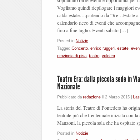
soprattutto offre eventi e opportunità per tutt
Vogliamo quindi riepilogare i maggiori eve
calda estate….partendo da “Re…Estate 
calendario ricco di eventi che accompagne
fino a fine luglio. Eventi sabato […]
Posted in
Notizie
Tagged
Concerto
,
enrico ruggeri
,
estate
,
even
provincia di pisa
,
teatro
,
valdera
Teatro Era: dalla piccola sede in Vi
Nazionale
Pubblicato da
redazione
il
2 Marzo 2015
|
Las
La storia del Teatro di Pontedera ha origi
teatrale più che trentennale iniziata con la
Manzoni, la piccola sala che ha ospitato spe
Posted in
Notizie