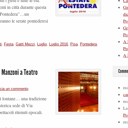
i i gusti e tutte le età.
Ca
nti in città durante questa
Gi
a Pontedera”…un
di
ranno le serate pontederesi
Po
Gr
Po
A 
ti
,
Festa
,
Gatti Mezzi
,
Luglio
,
Luglio 2016
,
Pisa
,
Pontedera
,
Pe
A 
a Manzoni a Teatro
Commen
re
cia un commento
ca
ni lontane… una tradizione
re
 storica sede di Via
La
ttacoli ritenuti epocali.
Po
re