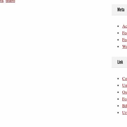
ra
,
teatro
Meta
Ac
Fe
Fe
Wo
Link
Co
Un
Os
Fo
Bi
Ur