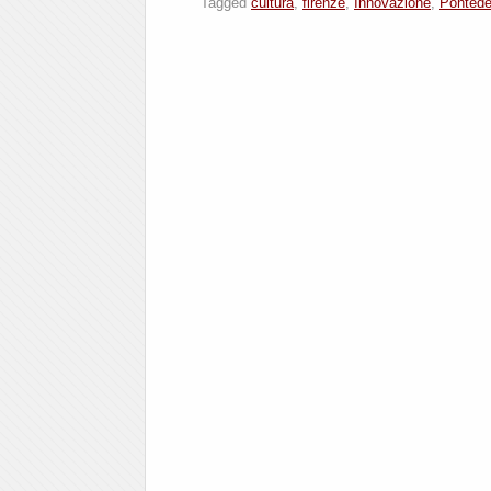
Tagged
cultura
,
firenze
,
Innovazione
,
Pontede