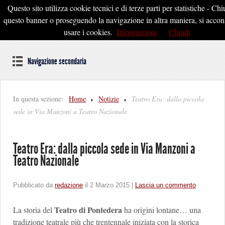
Questo sito utilizza cookie tecnici e di terze parti per statistiche - C
Pontedera2020
questo banner o proseguendo la navigazione in altra maniera, si accon
usare i cookies.
Informazioni
Chiudi
Dal cuore della Toscana un'idea di Futuro
Navigazione secondaria
In questa sezione:
Home
Notizie
Teatro Era: dalla piccola
sede in Via Manzoni a Teatro Nazionale
Teatro Era: dalla piccola sede in Via Manzoni a
Teatro Nazionale
Pubblicato da
redazione
il
2 Marzo 2015
|
Lascia un commento
Teatro di Pontedera
La storia del
ha origini lontane… una
tradizione teatrale più che trentennale iniziata con la storica